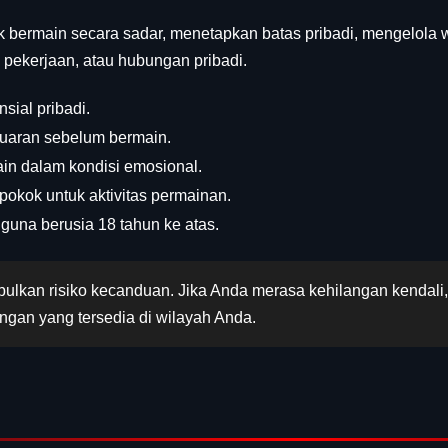
bermain secara sadar, menetapkan batas pribadi, mengelola wa
pekerjaan, atau hubungan pribadi.
ial pribadi.
luaran sebelum bermain.
in dalam kondisi emosional.
okok untuk aktivitas permainan.
guna berusia 18 tahun ke atas.
lkan risiko kecanduan. Jika Anda merasa kehilangan kendali, 
ngan yang tersedia di wilayah Anda.