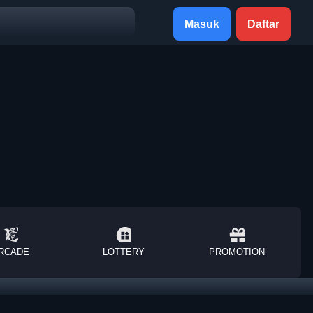
Masuk
Daftar
RCADE
LOTTERY
PROMOTION