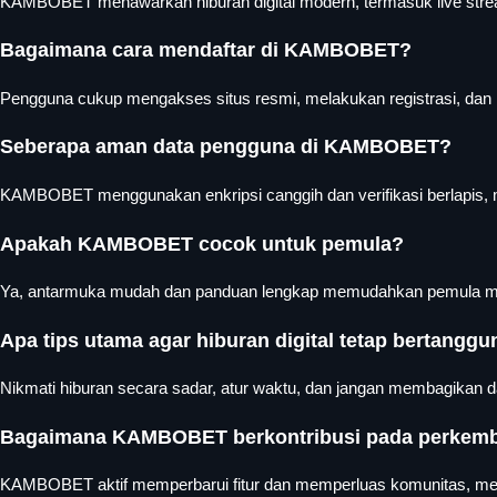
KAMBOBET menawarkan hiburan digital modern, termasuk live strea
Bagaimana cara mendaftar di KAMBOBET?
Pengguna cukup mengakses situs resmi, melakukan registrasi, dan 
Seberapa aman data pengguna di KAMBOBET?
KAMBOBET menggunakan enkripsi canggih dan verifikasi berlapis, 
Apakah KAMBOBET cocok untuk pemula?
Ya, antarmuka mudah dan panduan lengkap memudahkan pemula me
Apa tips utama agar hiburan digital tetap bertangg
Nikmati hiburan secara sadar, atur waktu, dan jangan membagikan data
Bagaimana KAMBOBET berkontribusi pada perkemba
KAMBOBET aktif memperbarui fitur dan memperluas komunitas, membe