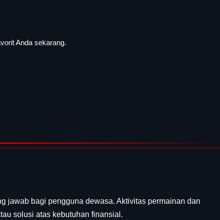
avorit Anda sekarang.
 jawab bagi pengguna dewasa. Aktivitas permainan dan
au solusi atas kebutuhan finansial.