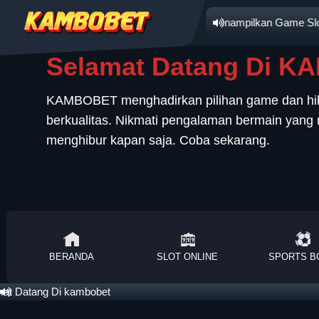
Pemberitahuan : Situs Resmi Menampilkan Game Slot dan Result 
Selamat Datang Di
KA
KAMBOBET menghadirkan pilihan game dan hibu
berkualitas. Nikmati pengalaman bermain yang r
menghibur kapan saja. Coba sekarang.
BERANDA
SLOT ONLINE
SPORTS B
 Datang Di kambobet