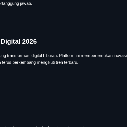
ertanggung jawab.
igital 2026
transformasi digital hiburan. Platform ini mempertemukan inovasi 
a terus berkembang mengikuti tren terbaru.