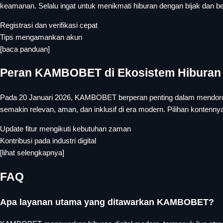
keamanan. Selalu ingat untuk menikmati hiburan dengan bijak dan b
Registrasi dan verifikasi cepat
Tips mengamankan akun
[baca panduan]
Peran KAMBOBET di Ekosistem Hiburan D
Pada 20 Januari 2026, KAMBOBET berperan penting dalam mendorong 
semakin relevan, aman, dan inklusif di era modern. Pilihan kontenny
Update fitur mengikuti kebutuhan zaman
Kontribusi pada industri digital
[lihat selengkapnya]
FAQ
Apa layanan utama yang ditawarkan KAMBOBET?