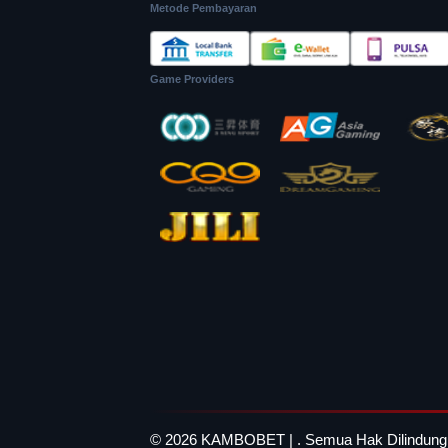
Metode Pembayaran
Game Providers
© 2026
KAMBOBET
| . Semua Hak Dilindungi