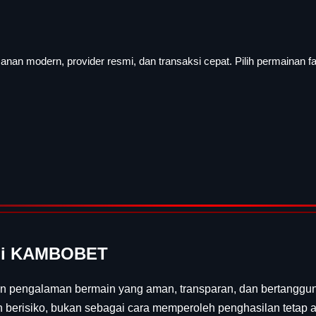
nan modern, provider resmi, dan transaksi cepat. Pilih permainan f
 di KAMBOBET
engalaman bermain yang aman, transparan, dan bertanggung
 berisiko, bukan sebagai cara memperoleh penghasilan tetap at