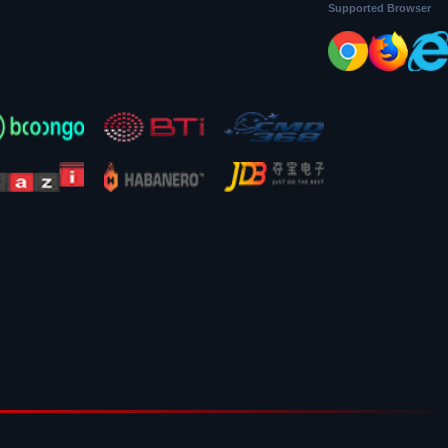
Supported Browser