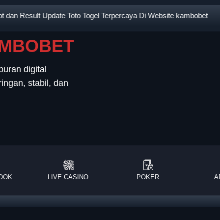
Update Toto Togel Terpercaya Di Website kambobet
MBOBET
ran digital
ingan, stabil, dan
OOK
LIVE CASINO
POKER
A