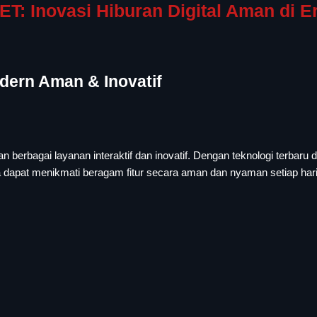
: Inovasi Hiburan Digital Aman di E
dern Aman & Inovatif
 berbagai layanan interaktif dan inovatif. Dengan teknologi terba
dapat menikmati beragam fitur secara aman dan nyaman setiap hari