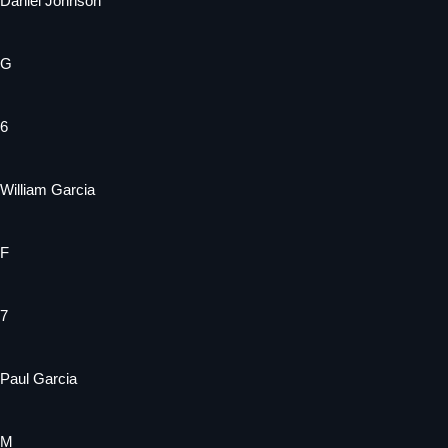
Daniel Johnson
G
6
William Garcia
F
7
Paul Garcia
M