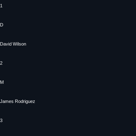
1
D
David Wilson
2
M
James Rodriguez
3