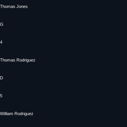
Thomas Jones
G
4
Thomas Rodriguez
D
5
William Rodriguez