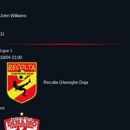
John Williams
11
Ligue 1
18/04 21:00
Recolta Gheorghe Doja
vs