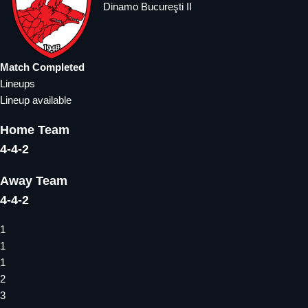
Dinamo Bucureşti II
Match Completed
Lineups
Lineup available
Home Team
4-4-2
Away Team
4-4-2
1
1
1
2
3