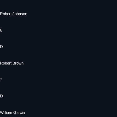
Robert Johnson
6
D
Robert Brown
7
D
William Garcia