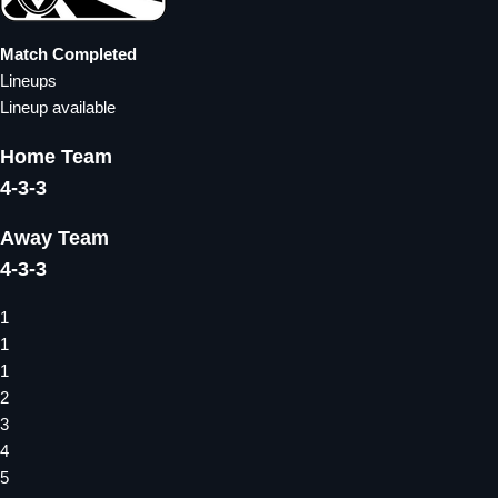
Match Completed
Lineups
Lineup available
Home Team
4-3-3
Away Team
4-3-3
1
1
1
2
3
4
5