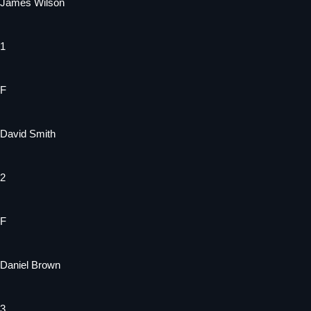
James Wilson
1
F
David Smith
2
F
Daniel Brown
3