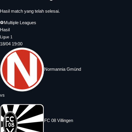
Hasil match yang telah selesai.
⚽
Multiple Leagues
Hasil
Ligue 1
18/04 19:00
Normannia Gmünd
vs
FC 08 Villingen