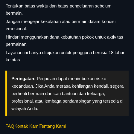
Tentukan batas waktu dan batas pengeluaran sebelum
bermain.
Jangan mengejar kekalahan atau bermain dalam kondisi
emosional.
Hindari menggunakan dana kebutuhan pokok untuk aktivitas
permainan.
Layanan ini hanya ditujukan untuk pengguna berusia 18 tahun
ke atas.
Peringatan:
Perjudian dapat menimbulkan risiko
kecanduan. Jika Anda merasa kehilangan kendali, segera
berhenti bermain dan cari bantuan dari keluarga,
profesional, atau lembaga pendampingan yang tersedia di
wilayah Anda.
FAQ
Kontak Kami
Tentang Kami