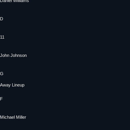
Daniel Williams
D
11
John Johnson
G
Away Lineup
F
Michael Miller