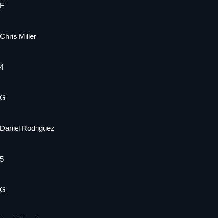
F
Chris Miller
4
G
Daniel Rodriguez
5
G