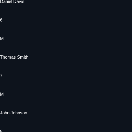
Daniel Davis
6
M
Thomas Smith
7
M
John Johnson
8